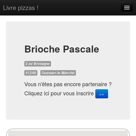
Livre pizzas !
Home
About
Contact
Brioche Pascale
2 av Bretagne
41240
Ouzouer-le-Marché
Vous n'êtes pas encore partenaire ?
Sign in
Cliquez ici pour vous inscrire
»»