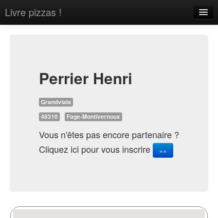
Livre pizzas !
Home
About
Contact
Perrier Henri
Grandviala
48310
Fage-Montivernoux
Vous n'êtes pas encore partenaire ?
Sign in
Cliquez ici pour vous inscrire
»»