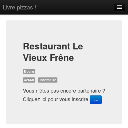
Livre pizzas !
Home
About
Contact
Restaurant Le
Vieux Frêne
Bourg
Sign in
42660
Tarentaise
Vous n'êtes pas encore partenaire ?
Cliquez ici pour vous inscrire
»»