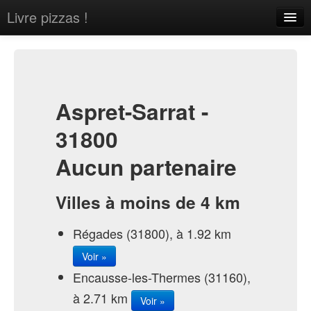
Livre pizzas !
Home
About
Contact
Aspret-Sarrat -
31800
Aucun partenaire
Sign in
Villes à moins de 4 km
Régades (31800), à 1.92 km
Voir »
Encausse-les-Thermes (31160),
à 2.71 km
Voir »