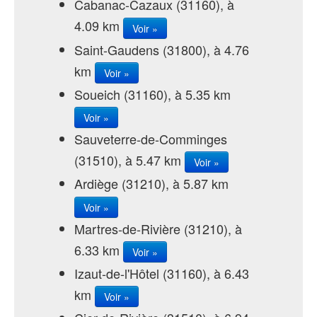
Cabanac-Cazaux (31160), à
4.09 km
Voir »
Saint-Gaudens (31800), à 4.76
km
Voir »
Soueich (31160), à 5.35 km
Voir »
Sauveterre-de-Comminges
(31510), à 5.47 km
Voir »
Ardiège (31210), à 5.87 km
Voir »
Martres-de-Rivière (31210), à
6.33 km
Voir »
Izaut-de-l'Hôtel (31160), à 6.43
km
Voir »