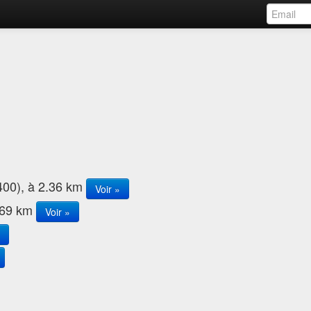
400), à 2.36 km
Voir »
2.69 km
Voir »