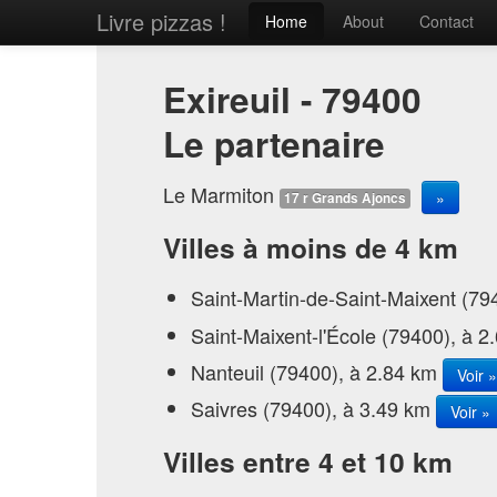
Livre pizzas !
Home
About
Contact
Exireuil - 79400
Le partenaire
Le Marmiton
»
17 r Grands Ajoncs
Villes à moins de 4 km
Saint-Martin-de-Saint-Maixent (79
Saint-Maixent-l'École (79400), à 
Nanteuil (79400), à 2.84 km
Voir »
Saivres (79400), à 3.49 km
Voir »
Villes entre 4 et 10 km