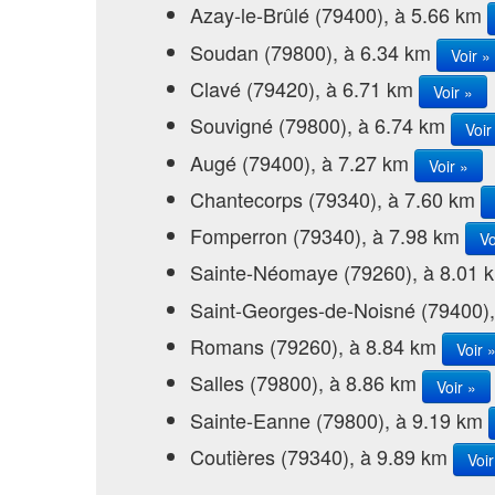
Azay-le-Brûlé (79400), à 5.66 km
Soudan (79800), à 6.34 km
Voir »
Clavé (79420), à 6.71 km
Voir »
Souvigné (79800), à 6.74 km
Voir
Augé (79400), à 7.27 km
Voir »
Chantecorps (79340), à 7.60 km
Fomperron (79340), à 7.98 km
Vo
Sainte-Néomaye (79260), à 8.01
Saint-Georges-de-Noisné (79400)
Romans (79260), à 8.84 km
Voir 
Salles (79800), à 8.86 km
Voir »
Sainte-Eanne (79800), à 9.19 km
Coutières (79340), à 9.89 km
Voir