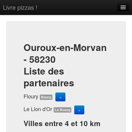
Livre pizzas !
Home
About
Contact
Ouroux-en-Morvan
- 58230
Liste des
partenaires
Sign in
Floury
»
Bourg
Le Lion d'Or
»
Le Bourg
Villes entre 4 et 10 km