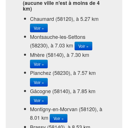
(aucune ville n'est à moins de 4
km)
Chaumard (58120), à 5.27 km
Voir »
Montsauche-les-Settons
(58230), à 7.03 km
Voir »
Mhère (58140), à 7.30 km
Voir »
Planchez (58230), à 7.57 km
Voir »
Gâcogne (58140), à 7.85 km
Voir »
Montigny-en-Morvan (58120), à
8.01 km
Voir »
Brassy (58140), à 8.53 km