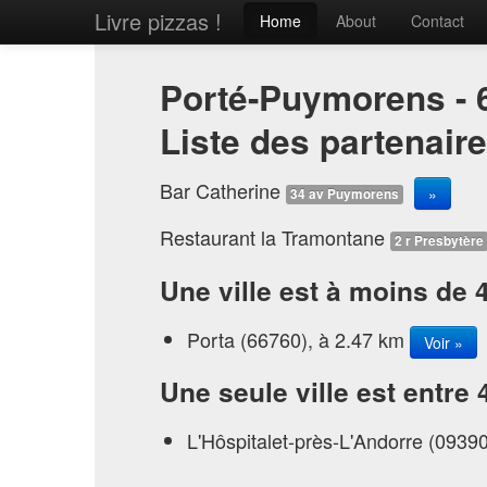
Livre pizzas !
Home
About
Contact
Porté-Puymorens - 
Liste des partenair
Bar Catherine
»
34 av Puymorens
Restaurant la Tramontane
2 r Presbytère
Une ville est à moins de 
Porta (66760), à 2.47 km
Voir »
Une seule ville est entre 
L'Hôspitalet-près-L'Andorre (0939