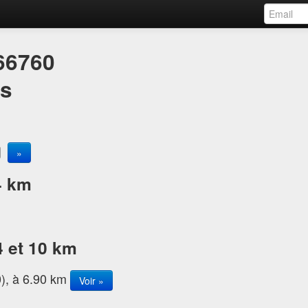
66760
es
»
4 km
4 et 10 km
0), à 6.90 km
Voir »