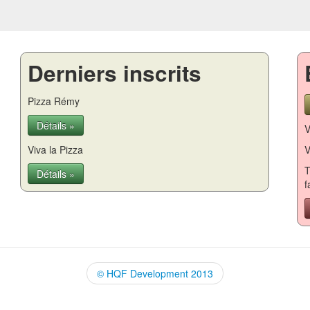
Derniers inscrits
Pizza Rémy
Détails »
V
Viva la Pizza
V
T
Détails »
f
© HQF Development 2013