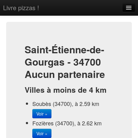
Livre pizzas !
Home
About
Contact
Saint-Étienne-de-
Gourgas - 34700
Aucun partenaire
Sign in
Villes à moins de 4 km
Soubès (34700), à 2.59 km
Voir »
Fozières (34700), à 2.62 km
Voir »