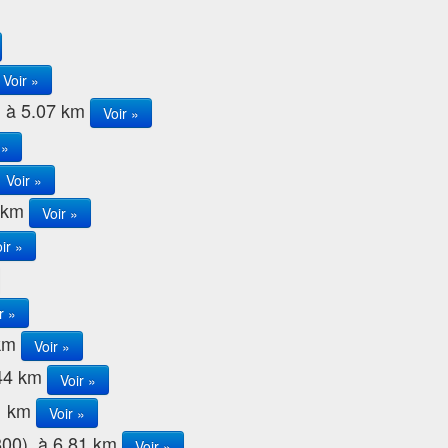
Voir »
, à 5.07 km
Voir »
 »
Voir »
7 km
Voir »
ir »
r »
 km
Voir »
.44 km
Voir »
71 km
Voir »
800), à 6.81 km
Voir »