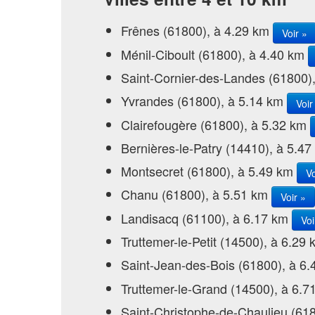
Frênes (61800), à 4.29 km
Voir »
Ménil-Ciboult (61800), à 4.40 km
Saint-Cornier-des-Landes (61800)
Yvrandes (61800), à 5.14 km
Voir
Clairefougère (61800), à 5.32 km
Bernières-le-Patry (14410), à 5.4
Montsecret (61800), à 5.49 km
Vo
Chanu (61800), à 5.51 km
Voir »
Landisacq (61100), à 6.17 km
Voi
Truttemer-le-Petit (14500), à 6.29
Saint-Jean-des-Bois (61800), à 6
Truttemer-le-Grand (14500), à 6.
Saint-Christophe-de-Chaulieu (61