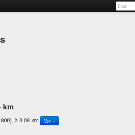
es
4 km
1800), à 3.08 km
Voir »