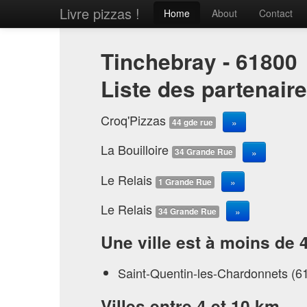
Livre pizzas !
Home
About
Contact
Tinchebray - 61800
Liste des partenair
Croq'Pizzas
»
44 gde rue
La Bouilloire
»
34 Grande Rue
Le Relais
»
1 Grande Rue
Le Relais
»
34 Grande Rue
Une ville est à moins de 
Saint-Quentin-les-Chardonnets (6
Villes entre 4 et 10 km