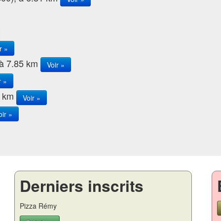
r »
 à 7.85 km
Voir »
r »
52 km
Voir »
oir »
Derniers inscrits
Pizza Rémy