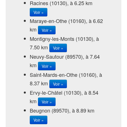
Racines (10130), à 6.25 km
Voir »
Maraye-en-Othe (10160), à 6.62
km
Voir »
Montigny-les-Monts (10130), à
7.50 km
Voir »
Neuvy-Sautour (89570), à 7.64
km
Voir »
Saint-Mards-en-Othe (10160), à
8.37 km
Voir »
Ervy-le-Châtel (10130), à 8.54
km
Voir »
Beugnon (89570), à 8.89 km
Voir »