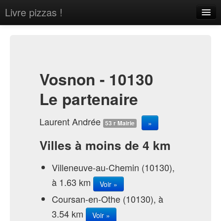
Livre pizzas !
Home
About
Contact
Vosnon - 10130
Le partenaire
Laurent Andrée
»
53 r Mairie
Sign in
Villes à moins de 4 km
Villeneuve-au-Chemin (10130),
à 1.63 km
Voir »
Coursan-en-Othe (10130), à
3.54 km
Voir »