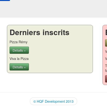
Derniers inscrits
Pizza Rémy
Détails »
V
Viva la Pizza
V
T
Détails »
f
© HQF Development 2013