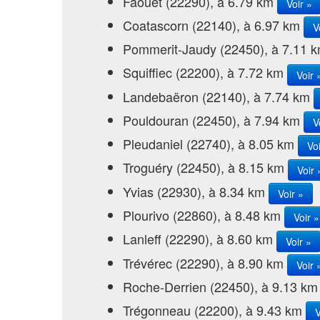
Faouët (22290), à 6.79 km
Voir »
Coatascorn (22140), à 6.97 km
V
Pommerit-Jaudy (22450), à 7.11 
Squiffiec (22200), à 7.72 km
Voir 
Landebaëron (22140), à 7.74 km
Pouldouran (22450), à 7.94 km
V
Pleudaniel (22740), à 8.05 km
Voi
Troguéry (22450), à 8.15 km
Voir 
Yvias (22930), à 8.34 km
Voir »
Plourivo (22860), à 8.48 km
Voir »
Lanleff (22290), à 8.60 km
Voir »
Trévérec (22290), à 8.90 km
Voir 
Roche-Derrien (22450), à 9.13 k
Trégonneau (22200), à 9.43 km
V