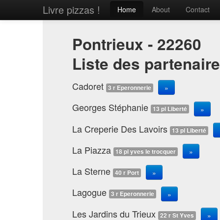
Livre pizzas !
Home
About
Contact
Pontrieux - 22260
Liste des partenair
Cadoret
»
3 r Eperonnerie
Georges Stéphanie
»
13 pl Liberté
La Creperie Des Lavoirs
13 pl Liberté
La Piazza
»
18 pl yves le trocquer
La Sterne
»
40 r Port
Lagogue
»
3 r Eperonnerie
Les Jardins du Trieux
»
22 r St Yves