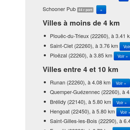
Schooner Pub
»
44 r port
Villes à moins de 4 km
Plouëc-du-Trieux (22260), à 3.41
Saint-Clet (22260), à 3.76 km
Voi
Ploëzal (22260), à 3.85 km
Voir »
Villes entre 4 et 10 km
Runan (22260), à 4.08 km
Voir »
Quemper-Guézennec (22260), à 
Brélidy (22140), à 5.80 km
Voir »
Hengoat (22450), à 5.80 km
Voir 
Saint-Gilles-les-Bois (22290), à 6