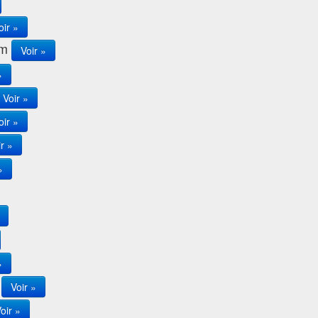
oir »
km
Voir »
»
Voir »
oir »
r »
»
»
m
Voir »
oir »