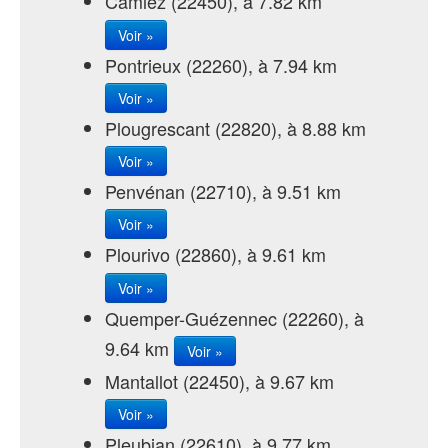
Camlez (22450), à 7.82 km
Voir »
Pontrieux (22260), à 7.94 km
Voir »
Plougrescant (22820), à 8.88 km
Voir »
Penvénan (22710), à 9.51 km
Voir »
Plourivo (22860), à 9.61 km
Voir »
Quemper-Guézennec (22260), à
9.64 km
Voir »
Mantallot (22450), à 9.67 km
Voir »
Pleubian (22610), à 9.77 km