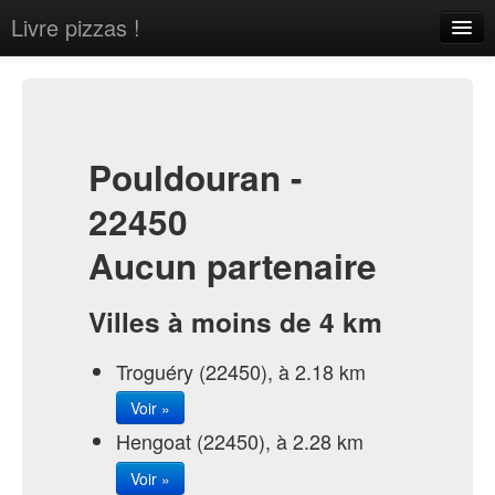
Livre pizzas !
Home
About
Contact
Pouldouran -
22450
Aucun partenaire
Sign in
Villes à moins de 4 km
Troguéry (22450), à 2.18 km
Voir »
Hengoat (22450), à 2.28 km
Voir »