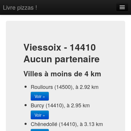
Livre pizzas !
Home
About
Contact
Viessoix - 14410
Aucun partenaire
Villes à moins de 4 km
Sign in
Roullours (14500), à 2.92 km
Voir »
Burcy (14410), à 2.95 km
Voir »
Chênedollé (14410), à 3.13 km