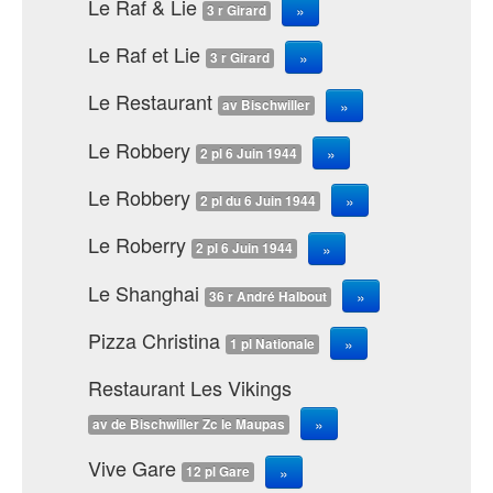
Le Raf & Lie
»
3 r Girard
Le Raf et Lie
»
3 r Girard
Le Restaurant
»
av Bischwiller
Le Robbery
»
2 pl 6 Juin 1944
Le Robbery
»
2 pl du 6 Juin 1944
Le Roberry
»
2 pl 6 Juin 1944
Le Shanghai
»
36 r André Halbout
Pizza Christina
»
1 pl Nationale
Restaurant Les Vikings
»
av de Bischwiller Zc le Maupas
Vive Gare
»
12 pl Gare