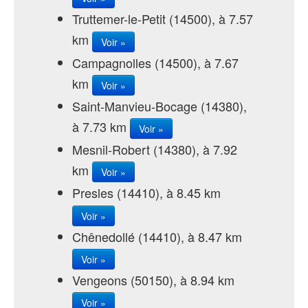
Truttemer-le-Petit (14500), à 7.57
km
Voir »
Campagnolles (14500), à 7.67
km
Voir »
Saint-Manvieu-Bocage (14380),
à 7.73 km
Voir »
Mesnil-Robert (14380), à 7.92
km
Voir »
Presles (14410), à 8.45 km
Voir »
Chênedollé (14410), à 8.47 km
Voir »
Vengeons (50150), à 8.94 km
Voir »