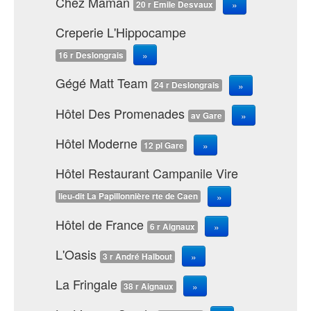
Chez Maman
»
20 r Emile Desvaux
Creperie L'Hippocampe
»
16 r Deslongrais
Gégé Matt Team
»
24 r Deslongrais
Hôtel Des Promenades
»
av Gare
Hôtel Moderne
»
12 pl Gare
Hôtel Restaurant Campanile Vire
»
lieu-dit La Papillonnière rte de Caen
Hôtel de France
»
6 r Aignaux
L'Oasis
»
3 r André Halbout
La Fringale
»
38 r Aignaux