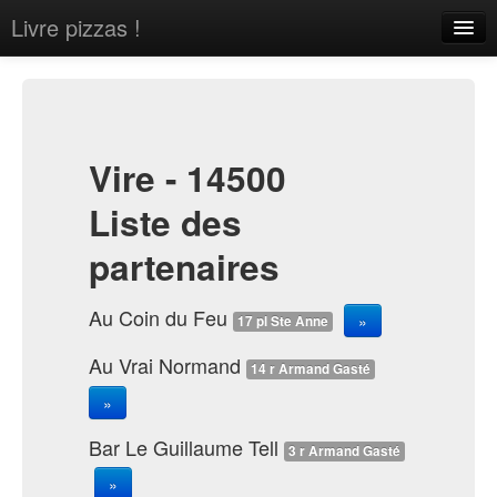
Livre pizzas !
Home
About
Contact
Vire - 14500
Liste des
partenaires
Sign in
Au Coin du Feu
»
17 pl Ste Anne
Au Vrai Normand
14 r Armand Gasté
»
Bar Le Guillaume Tell
3 r Armand Gasté
»