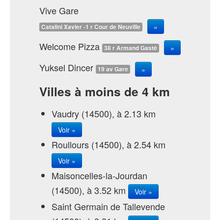
Vive Gare
»
Catalini Xavier -1 r Cour de Neuville
Welcome Pizza
»
38 r Armand Gasté
Yuksel Dincer
»
19 av Gare
Villes à moins de 4 km
Vaudry (14500), à 2.13 km
Voir »
Roullours (14500), à 2.54 km
Voir »
Maisoncelles-la-Jourdan
(14500), à 3.52 km
Voir »
Saint Germain de Tallevende