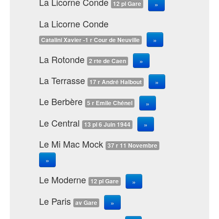
La Licorne Conde
»
12 pl Gare
La Licorne Conde
»
Catalini Xavier -1 r Cour de Neuville
La Rotonde
»
2 rte de Caen
La Terrasse
»
17 r André Halbout
Le Berbère
»
5 r Emile Chénel
Le Central
»
13 pl 6 Juin 1944
Le Mi Mac Mock
37 r 11 Novembre
»
Le Moderne
»
12 pl Gare
Le Paris
»
av Gare