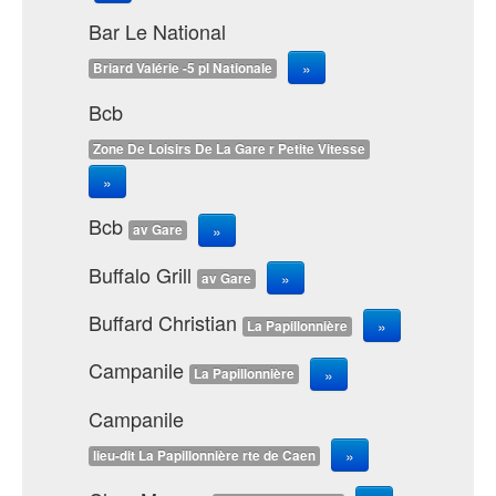
Bar Le National
»
Briard Valérie -5 pl Nationale
Bcb
Zone De Loisirs De La Gare r Petite Vitesse
»
Bcb
»
av Gare
Buffalo Grill
»
av Gare
Buffard Christian
»
La Papillonnière
Campanile
»
La Papillonnière
Campanile
»
lieu-dit La Papillonnière rte de Caen